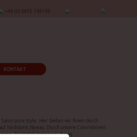
+49 (0) 6655 749149
KONTAKT
n Salon pure style. Hier bieten wir Ihnen durch
 auf höchstem Niveau. Durch unsere Coloristinnen
gen. Zusätzlich bieten wir Ihnen