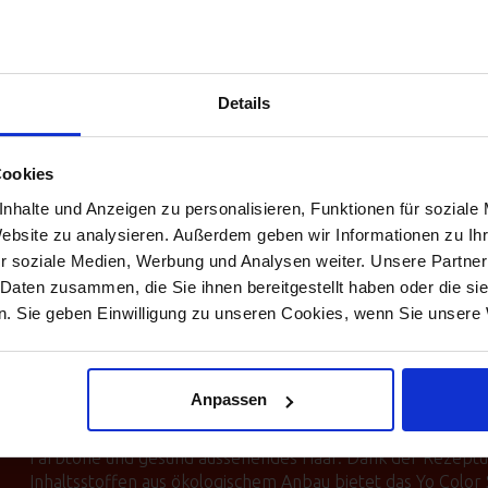
formvollendete Hochsteckfrisuren für alle Anlässe.
Details
Cookies
nhalte und Anzeigen zu personalisieren, Funktionen für soziale
JOGHURTHAARFARBE
Website zu analysieren. Außerdem geben wir Informationen zu I
r soziale Medien, Werbung und Analysen weiter. Unsere Partner
 Daten zusammen, die Sie ihnen bereitgestellt haben oder die s
Wir verwenden ausschließlich Kemon Farben. 1959 als Fam
. Sie geben Einwilligung zu unseren Cookies, wenn Sie unsere 
gewachsen und perfektioniert sowie bis heute von der Fami
an der Friseurexklusivität verschrieben und als Farbspezial
Natur und Umwelt entwickelt.
Anpassen
Diese Philosophie, gepaart mit italienischem Stil und Qualit
mildes und pflegendes Farbsystem: Natürliche Inhaltsstoffe
Farbtöne und gesund aussehendes Haar. Dank der Rezeptur
Inhaltsstoffen aus ökologischem Anbau bietet das Yo Col