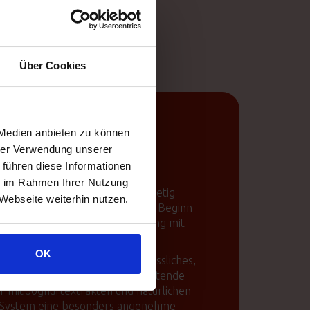
Über Cookies
 Medien anbieten zu können
hrer Verwendung unserer
 führen diese Informationen
ie im Rahmen Ihrer Nutzung
ilienunternehmen gegründet, stetig
Webseite weiterhin nutzen.
lie geführt, hat sich Kemon von Beginn
ist innovative Produkte im Einklang mit
OK
ät, zeichnet Kemon aus. Ein verlässliches,
 ermöglichen intensive, lang haltende
 mit Joghurtextrakten und natürlichen
or System eine besonders angenehme