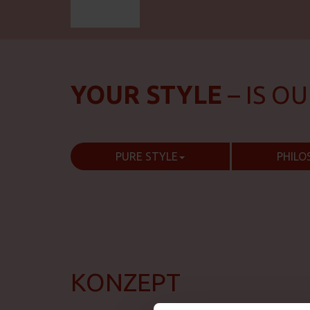
YOUR STYLE
– IS O
PURE STYLE
PHILO
KONZEPT