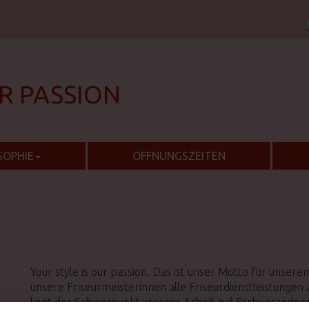
UR PASSION
SOPHIE
ÖFFNUNGSZEITEN
Your style is our passion. Das ist unser Motto für unsere
unsere Friseurmeisterinnen alle Friseurdienstleistungen
liegt der Schwerpunkt unserer Arbeit auf Farbveränderun